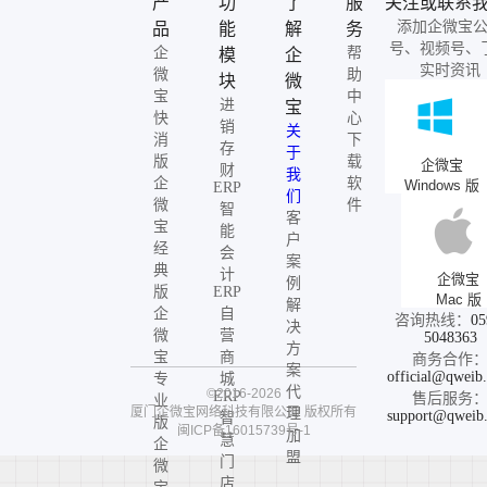
产
功
了
服
关注或联系
添加企微宝
品
能
解
务
号、视频号、
企
帮
模
企
实时资讯
微
助
块
微
宝
中
进
宝
快
心
销
关
消
下
存
于
版
载
企微宝
财
我
企
软
Windows 版
ERP
们
微
件
智
客
宝
能
户
经
会
案
典
计
企微宝
例
版
ERP
Mac 版
解
企
自
咨询热线：
05
决
微
营
5048363
方
宝
商
商务合作
案
official@qweib
专
城
代
©2016-2026
ERP
售后服务
业
厦门企微宝网络科技有限公司
版权所有
理
support@qweib
智
版
闽ICP备16015739号-1
加
慧
企
盟
门
微
店