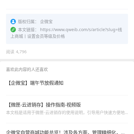
版权归属：
企微宝
本文链接：
https://www.qweib.com/s/article?slug=线
上商城丨设置会员等级及价格
阅读
4,796
喜欢此内容的人还喜欢
【企微宝】端午节放假通知
【微匣-云进销存】操作指南-视频版
本文档是适用于微匣-云进销存的使用说明，引导用户快速方便地使用系统，包括进销存、系统管理、财务管理等功能的操作说明。
企微宝自营商城功能总览！涉及各方面，管理精细化，帮助企业追赶销售潮流提高营业额！3