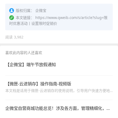
版权归属：
企微宝
本文链接：
https://www.qweib.com/s/article?slug=限
时优惠活动丨设置限时促销价
阅读
3,982
喜欢此内容的人还喜欢
【企微宝】端午节放假通知
【微匣-云进销存】操作指南-视频版
本文档是适用于微匣-云进销存的使用说明，引导用户快速方便地使用系统，包括进销存、系统管理、财务管理等功能的操作说明。
企微宝自营商城功能总览！涉及各方面，管理精细化，帮助企业追赶销售潮流提高营业额！3