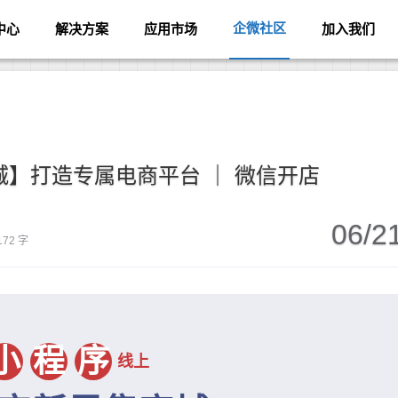
企微社区
中心
解决方案
应用市场
加入我们
】打造专属电商平台 ｜ 微信开店
06/2
172 字
线上商城
小
程
序
线上