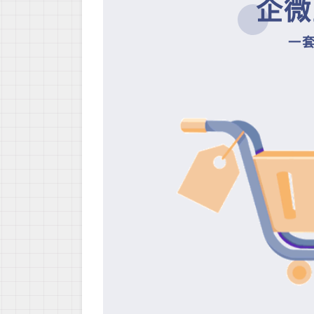
企微
​一