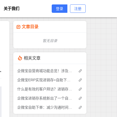
关于我们
登录
注册
文章目录
暂无目录
相关文章
1
企微宝自营商城功能总览！涉及各方面，管理精细化，帮助企业追赶销售潮流提高营业额！3
企微宝ERP实现进销存+自助下单的业务模式(1)
什么是有效的客户拜访？进销存业务员需要怎么做？|企微宝ERP(1)
企微宝进销存系统新出了一个自助下单的功能，有没有人试过？2
企微宝自助下单：减少沟通时间成本，提高进销存下单效率(1)