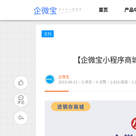
企微宝
首页
产品
文刊
【企微宝小程序商城
企微宝
2023-06-21
/
0 评论
/
0 点赞
/
1,633 阅读
/
1,
评论
进销存商城