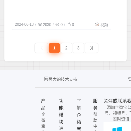
2024-06-13
2030
0
0
视频
1
2
3
强大的技术支持
产
功
了
服
关注或联系
添加企微宝
品
能
解
务
号、视频号、
企
帮
模
企
实时资讯
微
助
块
微
宝
中
进
宝