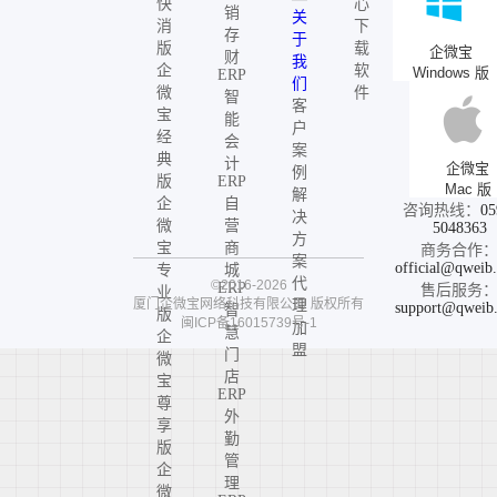
快
心
销
关
消
下
存
于
版
载
企微宝
财
我
企
软
Windows 版
ERP
们
微
件
智
客
宝
能
户
经
会
案
典
计
企微宝
例
版
ERP
Mac 版
解
企
自
咨询热线：
05
决
微
营
5048363
方
宝
商
商务合作
案
official@qweib
专
城
代
©2016-2026
ERP
售后服务
业
厦门企微宝网络科技有限公司
版权所有
理
support@qweib
智
版
闽ICP备16015739号-1
加
慧
企
盟
门
微
店
宝
ERP
尊
外
享
勤
版
管
企
理
微