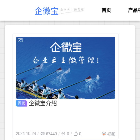
企微宝
首页
产品
2024-10-2
企微宝介绍
置顶
2024-10-24
67449
0
0
视频