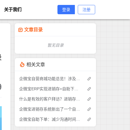
关于我们
登录
注册
文章目录
暂无目录
录
相关文章
企微宝自营商城功能总览！涉及各方面，管理精细化，帮助企业追赶销售潮流提高营业额！3
9
企微宝ERP实现进销存+自助下单的业务模式(1)
什么是有效的客户拜访？进销存业务员需要怎么做？|企微宝ERP(1)
企微宝进销存系统新出了一个自助下单的功能，有没有人试过？2
企微宝自助下单：减少沟通时间成本，提高进销存下单效率(1)