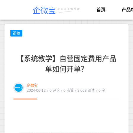
企微宝
首页
产品
视频
【系统教学】自营固定费用产品
单如何开单？
企微宝
2024-06-12
/
0 评论
/
0 点赞
/
2,063 阅读
/
0 字