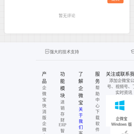
强大的技术支持
产
功
了
服
关注或联系
添加企微宝
品
能
解
务
号、视频号、
企
帮
模
企
实时资讯
微
助
块
微
宝
中
进
宝
快
心
销
关
消
下
存
于
版
载
企微宝
财
我
企
软
Windows 版
ERP
们
微
件
智
客