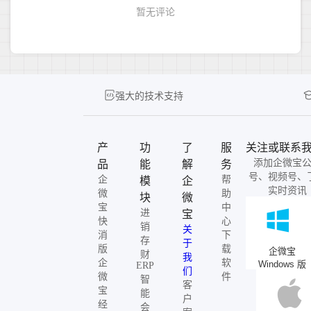
强大的技术支持
产
功
了
服
关注或联系
添加企微宝
品
能
解
务
号、视频号、
企
帮
模
企
实时资讯
微
助
块
微
宝
中
进
宝
快
心
销
关
消
下
存
于
版
载
企微宝
财
我
企
软
Windows 版
ERP
们
微
件
智
客
宝
能
户
经
会