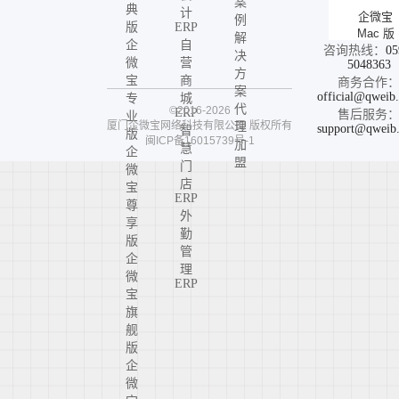
案
典
计
企微宝
例
版
ERP
Mac 版
解
企
自
咨询热线：
05
决
微
营
5048363
方
宝
商
商务合作
案
official@qweib
专
城
代
©2016-2026
ERP
售后服务
业
厦门企微宝网络科技有限公司
版权所有
理
support@qweib
智
版
闽ICP备16015739号-1
加
慧
企
盟
门
微
店
宝
ERP
尊
外
享
勤
版
管
企
理
微
ERP
宝
旗
舰
版
企
微