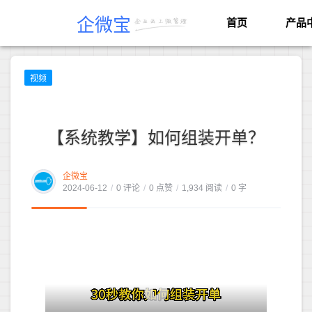
企微宝
首页
产品
视频
【系统教学】如何组装开单？
企微宝
2024-06-12
/
0 评论
/
0 点赞
/
1,934 阅读
/
0 字