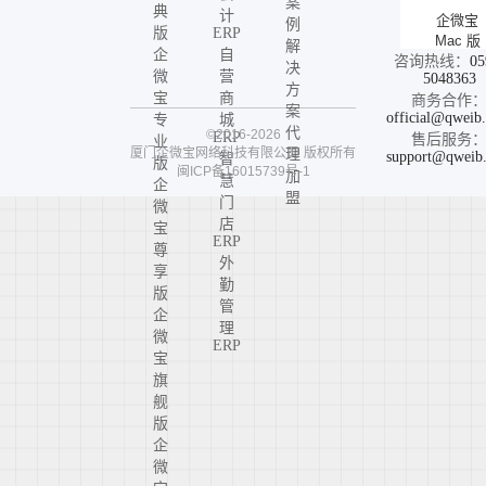
案
典
计
企微宝
例
版
ERP
Mac 版
解
企
自
咨询热线：
05
决
微
营
5048363
方
宝
商
商务合作
案
official@qweib
专
城
代
©2016-2026
ERP
售后服务
业
厦门企微宝网络科技有限公司
版权所有
理
support@qweib
智
版
闽ICP备16015739号-1
加
慧
企
盟
门
微
店
宝
ERP
尊
外
享
勤
版
管
企
理
微
ERP
宝
旗
舰
版
企
微