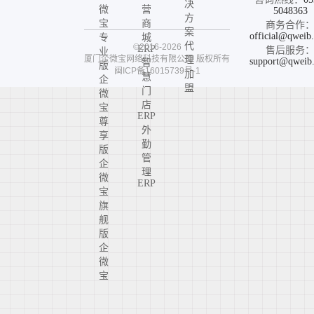
决
微
营
5048363
方
宝
商
商务合作
案
official@qweib
专
城
代
©2016-2026
ERP
售后服务
业
厦门企微宝网络科技有限公司
版权所有
理
support@qweib
智
版
闽ICP备16015739号-1
加
慧
企
盟
门
微
店
宝
ERP
尊
外
享
勤
版
管
企
理
微
ERP
宝
旗
舰
版
企
微
宝
高
定