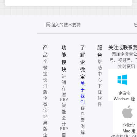
强大的技术支持
产
功
了
服
关注或联系
添加企微宝
品
能
解
务
号、视频号、
企
帮
模
企
实时资讯
微
助
块
微
宝
中
进
宝
快
心
销
关
消
下
存
于
版
载
企微宝
财
我
企
软
Windows 版
ERP
们
微
件
智
客
宝
能
户
经
会
案
典
计
企微宝
例
版
ERP
Mac 版
解
企
自
咨询热线：
05