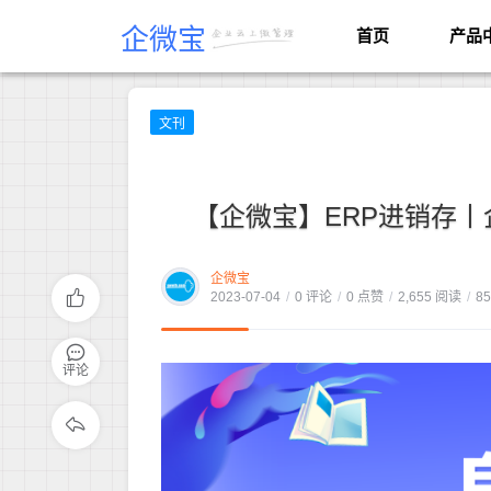
企微宝
首页
产品
文刊
【企微宝】ERP进销存
企微宝
2023-07-04
/
0 评论
/
0 点赞
/
2,655 阅读
/
8
评论