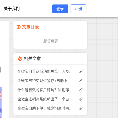
关于我们
登录
注册
文章目录
暂无目录
相关文章
4
企微宝自营商城功能总览！涉及各方面，管理精细化，帮助企业追赶销售潮流提高营业额！3
企微宝ERP实现进销存+自助下单的业务模式(1)
什么是有效的客户拜访？进销存业务员需要怎么做？|企微宝ERP(1)
企微宝进销存系统新出了一个自助下单的功能，有没有人试过？2
企微宝自助下单：减少沟通时间成本，提高进销存下单效率(1)