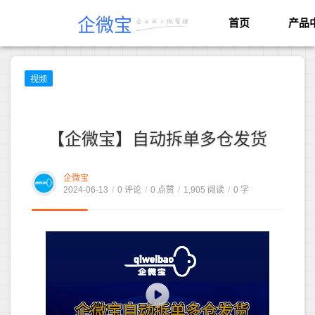
企微宝
首页
产品
视频
【企微宝】自动拆单多仓发货
企微宝
2024-06-13
/
0 评论
/
0 点赞
/
1,905 阅读
/
0 字