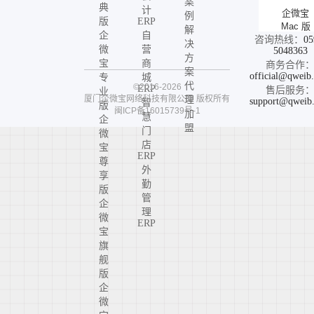
案
典
计
企微宝
例
版
ERP
Mac 版
解
企
自
咨询热线：
05
决
微
营
5048363
方
宝
商
商务合作
案
official@qweib
专
城
代
©2016-2026
ERP
售后服务
业
厦门企微宝网络科技有限公司
版权所有
理
support@qweib
智
版
闽ICP备16015739号-1
加
慧
企
盟
门
微
店
宝
ERP
尊
外
享
勤
版
管
企
理
微
ERP
宝
旗
舰
版
企
微