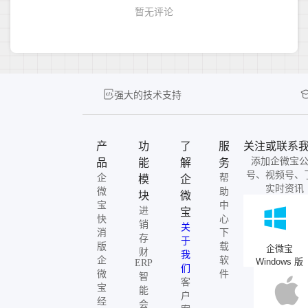
强大的技术支持
产
功
了
服
关注或联系
添加企微宝
品
能
解
务
号、视频号、
企
帮
模
企
实时资讯
微
助
块
微
宝
中
进
宝
快
心
销
关
消
下
存
于
版
载
企微宝
财
我
企
软
Windows 版
ERP
们
微
件
智
客
宝
能
户
经
会