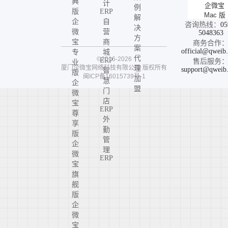
典
计
企微宝
例
版
ERP
Mac 版
解
企
自
咨询热线：
05
决
微
营
5048363
方
宝
商
商务合作
案
official@qweib
专
城
代
©2016-2026
ERP
售后服务
业
厦门企微宝网络科技有限公司
版权所有
理
support@qweib
智
版
闽ICP备16015739号-1
加
慧
企
盟
门
微
店
宝
ERP
尊
外
享
勤
版
管
企
理
微
ERP
宝
旗
舰
版
企
微
宝