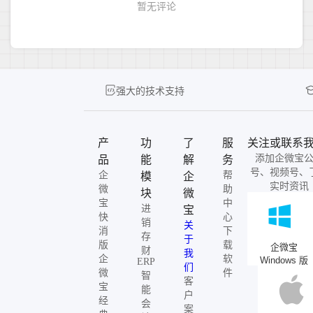
强大的技术支持
产
功
了
服
关注或联系
添加企微宝
品
能
解
务
号、视频号、
企
帮
模
企
实时资讯
微
助
块
微
宝
中
进
宝
快
心
销
关
消
下
存
于
版
载
企微宝
财
我
企
软
Windows 版
ERP
们
微
件
智
客
宝
能
户
经
会
案