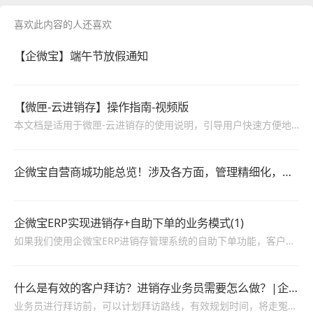
喜欢此内容的人还喜欢
【企微宝】端午节放假通知
【微匣-云进销存】操作指南-视频版
本文档是适用于微匣-云进销存的使用说明，引导用户快速方便地使用系统，包括进销存、系统管理、财务管理等功能的操作说明。
企微宝自营商城功能总览！涉及各方面，管理精细化，帮助企业追赶销售潮流提高营业额！3
企微宝ERP实现进销存+自助下单的业务模式(1)
如果我们使用企微宝ERP进销存管理系统的自助下单功能，客户可以扫码绑定账号。当客户产生下单需求时，直接下单，无需联系业务员，省去了和业务员对接这一过程，就可以有效避免业务员无法及时回复、与业务员沟通的时候不顺畅这两个问题。
什么是有效的客户拜访？进销存业务员需要怎么做？|企微宝ERP(1)
业务员进行拜访前，可以计划拜访路线，有效规划时间，将走冤枉路的时间节省下来。在拜访过程中，业务员可以通过企微宝APP拍照上传或文字/语音输入客户信息，并实时记录下客户需求，一对一备注总结更有助于归纳整理。业务员在二次拜访前也能进行有效复盘，熟记客户需求和准确切入经营痛点。