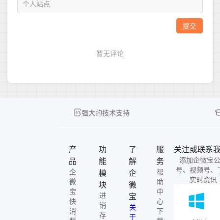
强大的技术支持
产
功
了
服
关注或联系
添加企微宝
品
能
解
务
号、视频号、
企
帮
模
企
实时资讯
微
助
块
微
宝
中
进
宝
快
心
销
关
消
下
存
于