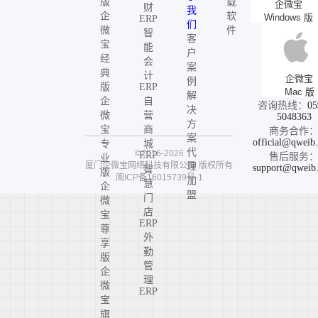
版
载
企微宝
财
我
企
软
Windows 版
ERP
们
微
件
智
客
宝
能
户
经
会
案
典
计
企微宝
例
版
ERP
Mac 版
解
企
自
咨询热线：
05
决
微
营
5048363
方
宝
商
商务合作
案
official@qweib
专
城
代
©2016-2026
ERP
售后服务
业
厦门企微宝网络科技有限公司
版权所有
理
support@qweib
智
版
闽ICP备16015739号-1
加
慧
企
盟
门
微
店
宝
ERP
尊
外
享
勤
版
管
企
理
微
ERP
宝
旗