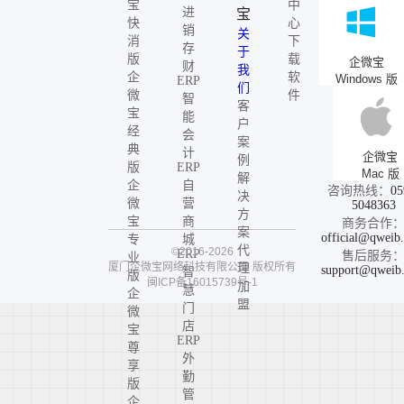
宝
中
进
宝
快
心
销
关
消
下
存
于
版
载
企微宝
财
我
企
软
Windows 版
ERP
们
微
件
智
客
宝
能
户
经
会
案
典
计
企微宝
例
版
ERP
Mac 版
解
企
自
咨询热线：
05
决
微
营
5048363
方
宝
商
商务合作
案
official@qweib
专
城
代
©2016-2026
ERP
售后服务
业
厦门企微宝网络科技有限公司
版权所有
理
support@qweib
智
版
闽ICP备16015739号-1
加
慧
企
盟
门
微
店
宝
ERP
尊
外
享
勤
版
管
企