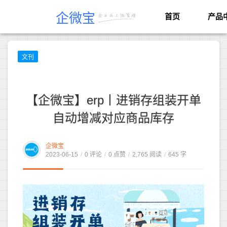
企微宝
首页
产品
文刊
【企微宝】erp丨进销存组装开单
自动增减对应商品库存
企微宝
2023-06-15
/
0 评论
/
0 点赞
/
2,765 阅读
/
645 字