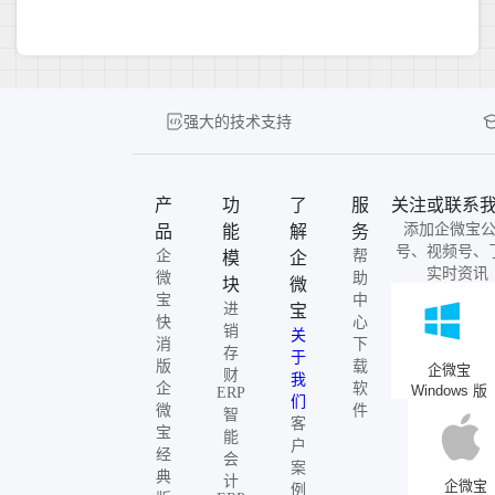
强大的技术支持
产
功
了
服
关注或联系
添加企微宝
品
能
解
务
号、视频号、
企
帮
模
企
实时资讯
微
助
块
微
宝
中
进
宝
快
心
销
关
消
下
存
于
版
载
企微宝
财
我
企
软
Windows 版
ERP
们
微
件
智
客
宝
能
户
经
会
案
典
计
企微宝
例