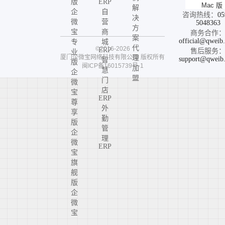
版
ERP
Mac 版
解
企
自
咨询热线：
05
决
微
营
5048363
方
宝
商
商务合作
案
official@qweib
专
城
代
©2016-2026
ERP
售后服务
业
厦门企微宝网络科技有限公司
版权所有
理
support@qweib
智
版
闽ICP备16015739号-1
加
慧
企
盟
门
微
店
宝
ERP
尊
外
享
勤
版
管
企
理
微
ERP
宝
旗
舰
版
企
微
宝
高