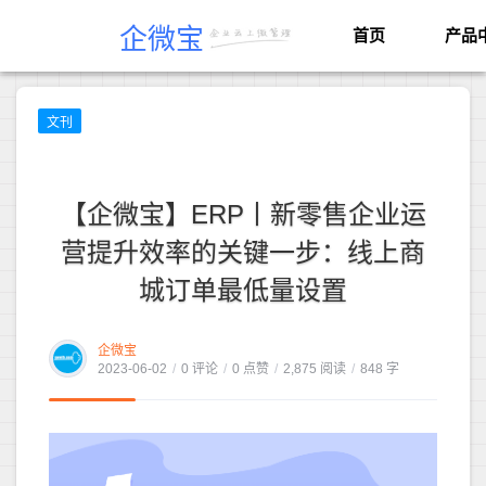
企微宝
首页
产品
文刊
【企微宝】ERP丨新零售企业运
营提升效率的关键一步：线上商
城订单最低量设置
企微宝
2023-06-02
/
0 评论
/
0 点赞
/
2,875 阅读
/
848 字