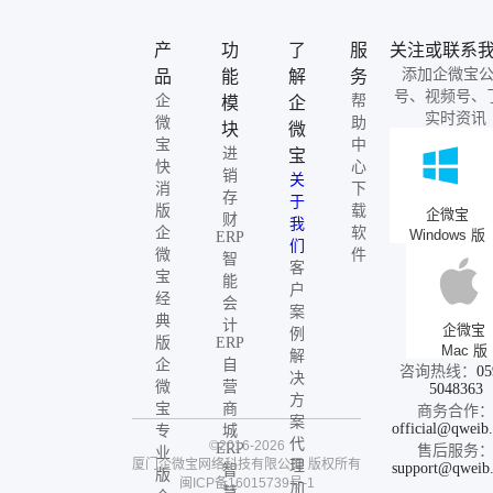
产
功
了
服
关注或联系
添加企微宝
品
能
解
务
号、视频号、
企
帮
模
企
实时资讯
微
助
块
微
宝
中
进
宝
快
心
销
关
消
下
存
于
版
载
企微宝
财
我
企
软
Windows 版
ERP
们
微
件
智
客
宝
能
户
经
会
案
典
计
企微宝
例
版
ERP
Mac 版
解
企
自
咨询热线：
05
决
微
营
5048363
方
宝
商
商务合作
案
official@qweib
专
城
代
©2016-2026
ERP
售后服务
业
厦门企微宝网络科技有限公司
版权所有
理
support@qweib
智
版
闽ICP备16015739号-1
加
慧