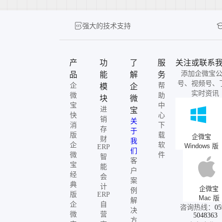
强大的技术支持
产
功
了
服
关注或联系
添加企微宝
品
能
解
务
号、视频号、
企
帮
模
企
实时资讯
微
助
块
微
宝
中
进
宝
快
心
销
关
消
下
存
于
版
载
企微宝
财
我
企
软
Windows 版
ERP
们
微
件
智
客
宝
能
户
经
会
案
典
计
企微宝
例
版
ERP
Mac 版
解
企
自
咨询热线：
05
决
微
营
5048363
方