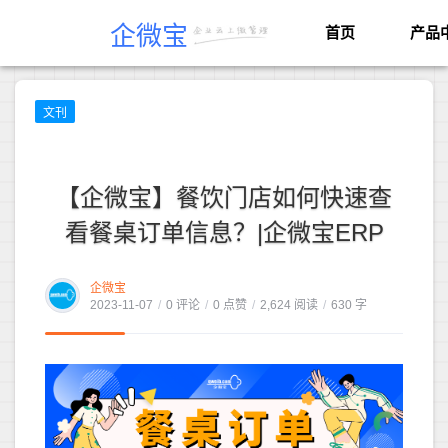
企微宝
首页
产品
文刊
【企微宝】餐饮门店如何快速查
看餐桌订单信息？|企微宝ERP
企微宝
2023-11-07
/
0 评论
/
0 点赞
/
2,624 阅读
/
630 字