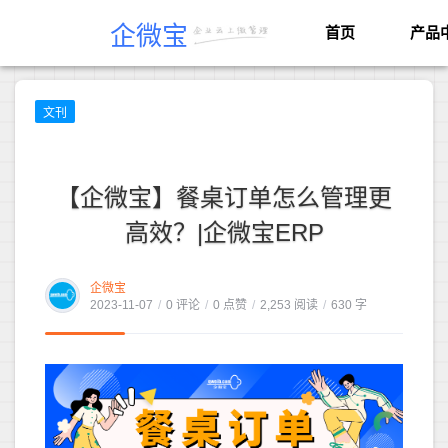
企微宝
首页
产品
文刊
【企微宝】餐桌订单怎么管理更
高效？|企微宝ERP
企微宝
2023-11-07
/
0 评论
/
0 点赞
/
2,253 阅读
/
630 字