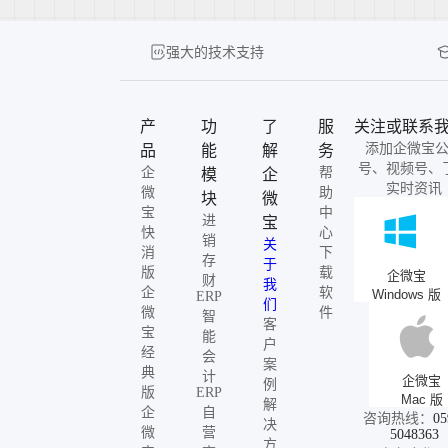
强大的技术支持
产
功
了
服
关注或联系
添加企微宝
品
能
解
务
号、视频号、
企
帮
模
企
实时资讯
微
助
块
微
宝
中
进
宝
快
心
销
关
消
下
存
于
版
载
企微宝
财
我
企
软
Windows 版
ERP
们
微
件
智
客
宝
能
户
经
会
案
典
计
企微宝
例
版
ERP
Mac 版
解
企
自
咨询热线：
05
决
微
营
5048363
方