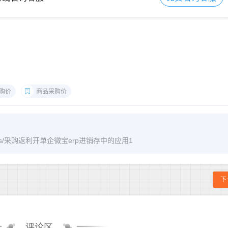
购价
商品采购价
/archives/采购返利开单企微宝erp进销存中的应用1
下
评论区