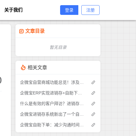
关于我们
登录
注册
文章目录
暂无目录
相关文章
0
企微宝自营商城功能总览！涉及各方面，管理精细化，帮助企业追赶销售潮流提高营业额！3
企微宝ERP实现进销存+自助下单的业务模式(1)
什么是有效的客户拜访？进销存业务员需要怎么做？|企微宝ERP(1)
企微宝进销存系统新出了一个自助下单的功能，有没有人试过？2
企微宝自助下单：减少沟通时间成本，提高进销存下单效率(1)