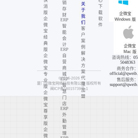
快
心
销
关
消
下
存
于
版
载
企微宝
财
我
企
软
Windows 版
ERP
们
微
件
智
客
宝
能
户
经
会
案
典
计
企微宝
例
版
ERP
Mac 版
解
企
自
咨询热线：
05
决
微
营
5048363
方
宝
商
商务合作
案
official@qweib
专
城
代
©2016-2026
ERP
售后服务
业
厦门企微宝网络科技有限公司
版权所有
理
support@qweib
智
版
闽ICP备16015739号-1
加
慧
企
盟
门
微
店
宝
ERP
尊
外
享
勤
版
管
企
理
微