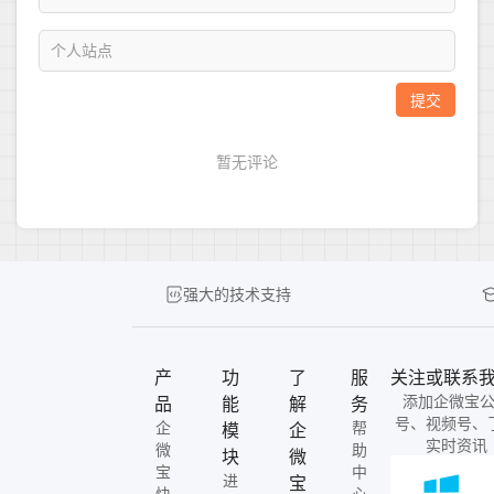
强大的技术支持
产
功
了
服
关注或联系
添加企微宝
品
能
解
务
号、视频号、
企
帮
模
企
实时资讯
微
助
块
微
宝
中
进
宝