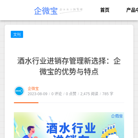
企微宝
首页
产品
文刊
酒水行业进销存管理新选择：企
微宝的优势与特点
企微宝
2023-08-09
/
0 评论
/
0 点赞
/
2,475 阅读
/
785 字