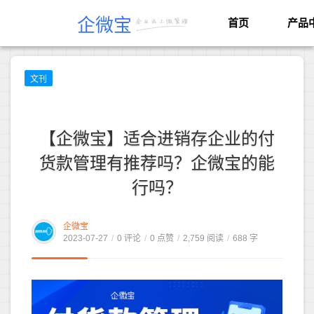
企微宝
首页
产品
文刊
【企微宝】适合进销存企业的付
货款管理有推荐吗？企微宝的能
行吗？
企微宝
2023-07-27
/
0 评论
/
0 点赞
/
2,759 阅读
/
688 字