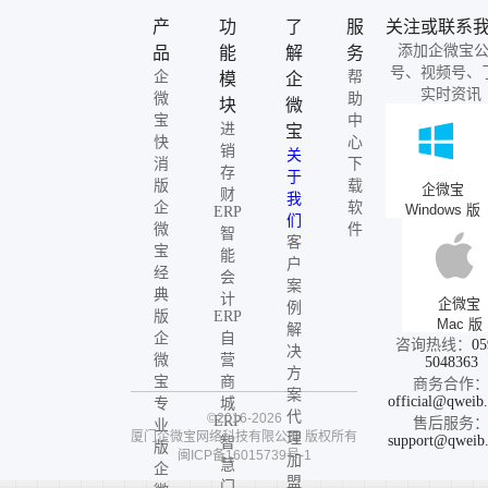
产
功
了
服
关注或联系
添加企微宝
品
能
解
务
号、视频号、
企
帮
模
企
实时资讯
微
助
块
微
宝
中
进
宝
快
心
销
关
消
下
存
于
版
载
企微宝
财
我
企
软
Windows 版
ERP
们
微
件
智
客
宝
能
户
经
会
案
典
计
企微宝
例
版
ERP
Mac 版
解
企
自
咨询热线：
05
决
微
营
5048363
方
宝
商
商务合作
案
official@qweib
专
城
代
©2016-2026
ERP
售后服务
业
厦门企微宝网络科技有限公司
版权所有
理
support@qweib
智
版
闽ICP备16015739号-1
加
慧
企
盟
门