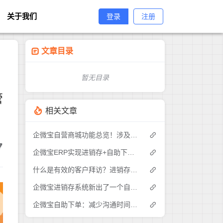
关于我们
登录
注册
文章目录
暂无目录
管
相关文章
企微宝自营商城功能总览！涉及各方面，管理精细化，帮助企业追赶销售潮流提高营业额！3
7
企微宝ERP实现进销存+自助下单的业务模式(1)
什么是有效的客户拜访？进销存业务员需要怎么做？|企微宝ERP(1)
企微宝进销存系统新出了一个自助下单的功能，有没有人试过？2
企微宝自助下单：减少沟通时间成本，提高进销存下单效率(1)