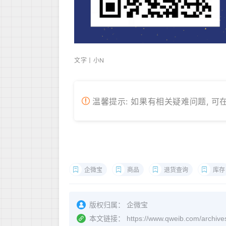
文字丨小N
温馨提示: 如果有相关疑难问题, 可
企微宝
商品
退货查询
库存
版权归属：
企微宝
本文链接：
https://www.qweib.c