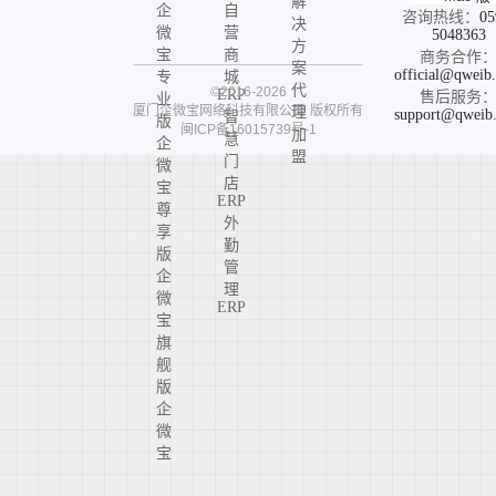
解
企
自
咨询热线：
05
决
微
营
5048363
方
宝
商
商务合作
案
official@qweib
专
城
代
©2016-2026
ERP
售后服务
业
厦门企微宝网络科技有限公司
版权所有
理
support@qweib
智
版
闽ICP备16015739号-1
加
慧
企
盟
门
微
店
宝
ERP
尊
外
享
勤
版
管
企
理
微
ERP
宝
旗
舰
版
企
微
宝
高