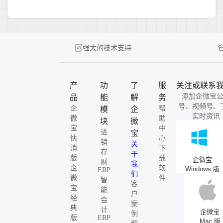
强大的技术支持
产
功
了
服
关注或联系
添加企微宝
品
能
解
务
号、视频号、
企
帮
模
企
实时资讯
微
助
块
微
宝
中
进
宝
快
心
销
关
消
下
存
于
版
载
企微宝
财
我
企
软
Windows 版
ERP
们
微
件
智
客
宝
能
户
经
会
案
典
计
企微宝
例
版
ERP
Mac 版