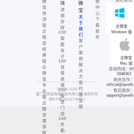
实时资讯
微
助
块
微
宝
中
进
宝
快
心
销
关
消
下
存
于
版
载
企微宝
财
我
企
软
Windows 版
ERP
们
微
件
智
客
宝
能
户
经
会
案
典
计
企微宝
例
版
ERP
Mac 版
解
企
自
咨询热线：
05
决
微
营
5048363
方
宝
商
商务合作
案
official@qweib
专
城
代
©2016-2026
ERP
售后服务
业
厦门企微宝网络科技有限公司
版权所有
理
support@qweib
智
版
闽ICP备16015739号-1
加
慧
企
盟
门
微
店
宝
ERP
尊
外
享
勤
版