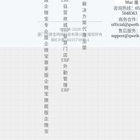
版
ERP
Mac 版
解
企
自
咨询热线：
05
决
微
营
5048363
方
宝
商
商务合作
案
official@qweib
专
城
代
©2016-2026
ERP
售后服务
业
厦门企微宝网络科技有限公司
版权所有
理
support@qweib
智
版
闽ICP备16015739号-1
加
慧
企
盟
门
微
店
宝
ERP
尊
外
享
勤
版
管
企
理
微
ERP
宝
旗
舰
版
企
微
宝
高