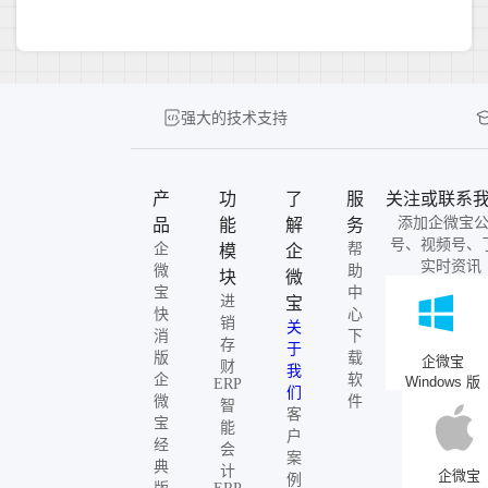
强大的技术支持
产
功
了
服
关注或联系
添加企微宝
品
能
解
务
号、视频号、
企
帮
模
企
实时资讯
微
助
块
微
宝
中
进
宝
快
心
销
关
消
下
存
于
版
载
企微宝
财
我
企
软
Windows 版
ERP
们
微
件
智
客
宝
能
户
经
会
案
典
计
企微宝
例