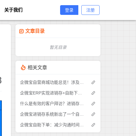
关于我们
登录
注册
文章目录
暂无目录
相关文章
8
企微宝自营商城功能总览！涉及各方面，管理精细化，帮助企业追赶销售潮流提高营业额！3
企微宝ERP实现进销存+自助下单的业务模式(1)
什么是有效的客户拜访？进销存业务员需要怎么做？|企微宝ERP(1)
企微宝进销存系统新出了一个自助下单的功能，有没有人试过？2
企微宝自助下单：减少沟通时间成本，提高进销存下单效率(1)