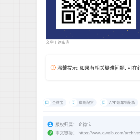
文字丨达布溜
温馨提示: 如果有相关疑难问题, 可
企微宝
车销配货
APP端车销配货
版权归属：
企微宝
本文链接：
https://www.qweib.com