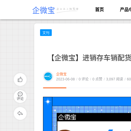
企微宝
首页
产品
文刊
【企微宝】进销存车销配货这
企微宝
2023-06-08
/
0 评论
/
0 点赞
/
3,097 阅读
/
6
评论