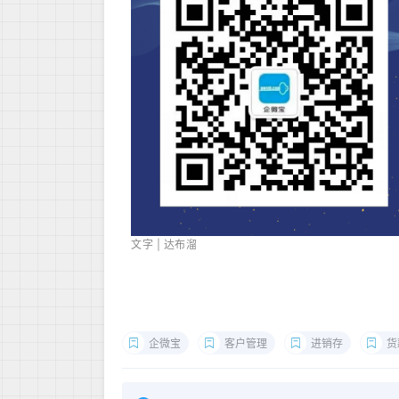
文字 | 达布溜
企微宝
客户管理
进销存
货