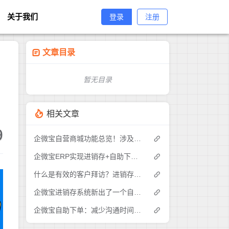
关于我们
登录
注册
文章目录
暂无目录
相关文章
9
企微宝自营商城功能总览！涉及各方面，管理精细化，帮助企业追赶销售潮流提高营业额！3
企微宝ERP实现进销存+自助下单的业务模式(1)
什么是有效的客户拜访？进销存业务员需要怎么做？|企微宝ERP(1)
企微宝进销存系统新出了一个自助下单的功能，有没有人试过？2
企微宝自助下单：减少沟通时间成本，提高进销存下单效率(1)