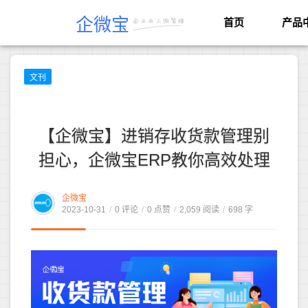
企微宝
首页
产品
文刊
【企微宝】进销存收货款管理别
担心，企微宝ERP教你高效处理
企微宝
2023-10-31
/
0 评论
/
0 点赞
/
2,059 阅读
/
698 字