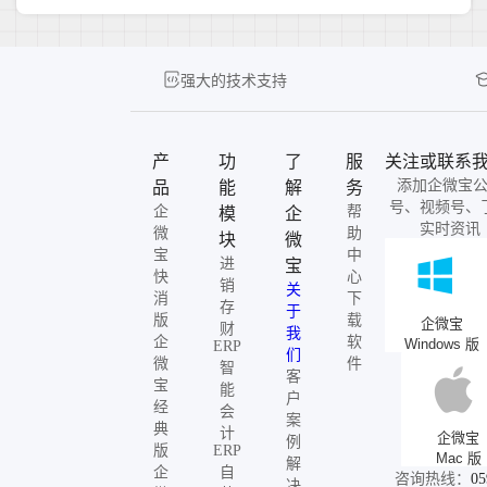
强大的技术支持
产
功
了
服
关注或联系
添加企微宝
品
能
解
务
号、视频号、
企
帮
模
企
实时资讯
微
助
块
微
宝
中
进
宝
快
心
销
关
消
下
存
于
版
载
企微宝
财
我
企
软
Windows 版
ERP
们
微
件
智
客
宝
能
户
经
会
案
典
计
企微宝
例
版
ERP
Mac 版
解
企
自
咨询热线：
05
决