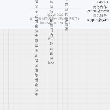
微
营
5048363
方
宝
商
商务合作
案
official@qweib
专
城
代
©2016-2026
ERP
售后服务
业
厦门企微宝网络科技有限公司
版权所有
理
support@qweib
智
版
闽ICP备16015739号-1
加
慧
企
盟
门
微
店
宝
ERP
尊
外
享
勤
版
管
企
理
微
ERP
宝
旗
舰
版
企
微
宝
高
定
版