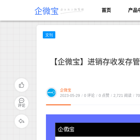
企微宝
首页
产品
文刊
【企微宝】进销存收发存管
企微宝
2023-05-29
/
0 评论
/
0 点赞
/
2,721 阅读
/
7
评论