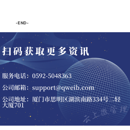
-END-