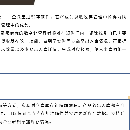
具——企微宝进销存软件，它将成为您收发存管理中的得力助
存管理中的优势。
里密密麻麻的数字让管理者很难在短时间内，迅速找到自已需要
存货收发存这一功能，做到了实时同步商品出入库情况，可根据
期末数量以及本期出入库详情，生成对应报表，使入出库明细一
描等方式，实现对仓库库存的精确跟踪。产品的出入库都有准
作，可以保证仓库库存的准确性并实时更新库存数据。支持随
助企业轻松掌握库存情况。