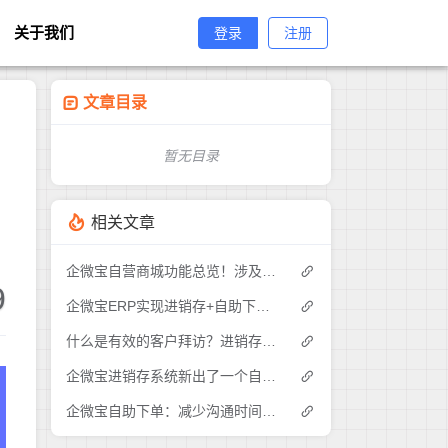
关于我们
登录
注册
文章目录
暂无目录
相关文章
企微宝自营商城功能总览！涉及各方面，管理精细化，帮助企业追赶销售潮流提高营业额！3
9
企微宝ERP实现进销存+自助下单的业务模式(1)
什么是有效的客户拜访？进销存业务员需要怎么做？|企微宝ERP(1)
企微宝进销存系统新出了一个自助下单的功能，有没有人试过？2
企微宝自助下单：减少沟通时间成本，提高进销存下单效率(1)