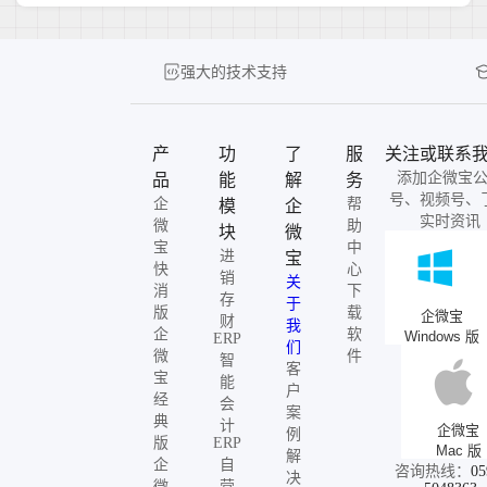
强大的技术支持
产
功
了
服
关注或联系
添加企微宝
品
能
解
务
号、视频号、
企
帮
模
企
实时资讯
微
助
块
微
宝
中
进
宝
快
心
销
关
消
下
存
于
版
载
企微宝
财
我
企
软
Windows 版
ERP
们
微
件
智
客
宝
能
户
经
会
案
典
计
企微宝
例
版
ERP
Mac 版
解
企
自
咨询热线：
05
决
微
营