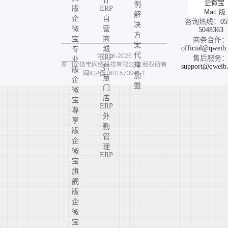
计
企微宝
例
版
ERP
Mac 版
解
企
自
咨询热线：
05
决
微
营
5048363
方
宝
商
商务合作
案
official@qweib
专
城
代
©2016-2026
ERP
售后服务
业
厦门企微宝网络科技有限公司
版权所有
理
support@qweib
智
版
闽ICP备16015739号-1
加
慧
企
盟
门
微
店
宝
ERP
尊
外
享
勤
版
管
企
理
微
ERP
宝
旗
舰
版
企
微
宝