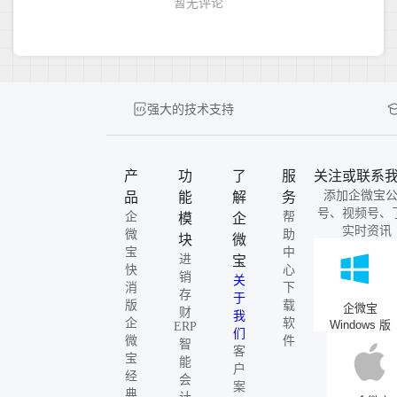
强大的技术支持
产
功
了
服
关注或联系
添加企微宝
品
能
解
务
号、视频号、
企
帮
模
企
实时资讯
微
助
块
微
宝
中
进
宝
快
心
销
关
消
下
存
于
版
载
企微宝
财
我
企
软
Windows 版
ERP
们
微
件
智
客
宝
能
户
经
会
案
典