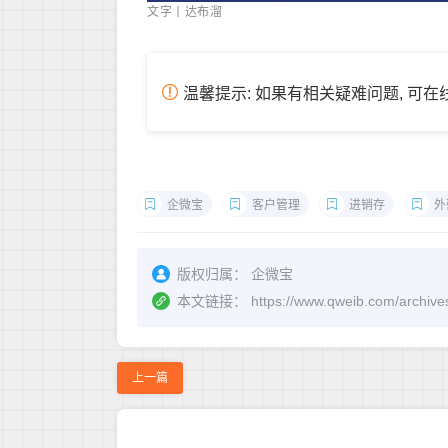
文字丨达布溜
温馨提示: 如果有相关疑难问题, 可
企微宝
客户管理
进销存
外
版权归属：
企微宝
本文链接：
https://www.qweib.co
上一篇