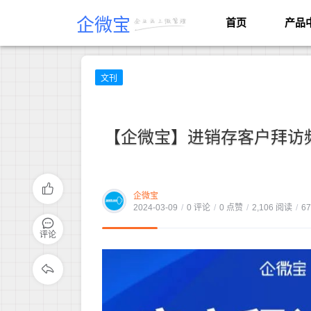
企微宝
首页
产品
文刊
【企微宝】进销存客户拜访
企微宝
2024-03-09
/
0 评论
/
0 点赞
/
2,106 阅读
/
6
评论