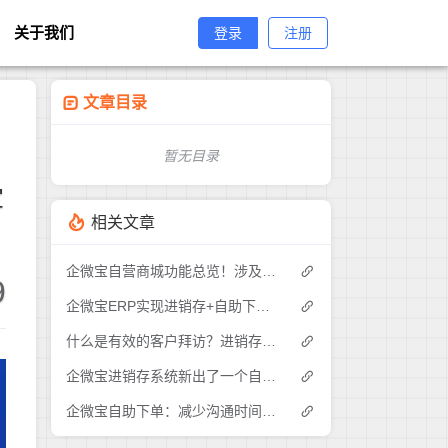
关于我们
登录
注册
文章目录
暂无目录
宝
相关文章
企微宝自营商城功能总览！涉及各方面，管理精细化，帮助企业追赶销售潮流提高营业额！3
9
企微宝ERP实现进销存+自助下单的业务模式(1)
什么是有效的客户拜访？进销存业务员需要怎么做？|企微宝ERP(1)
企微宝进销存系统新出了一个自助下单的功能，有没有人试过？2
企微宝自助下单：减少沟通时间成本，提高进销存下单效率(1)