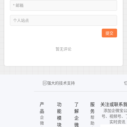
强大的技术支持
产
功
了
服
关注或联系
添加企微宝
品
能
解
务
号、视频号、
企
帮
模
企
实时资讯
微
助
块
微