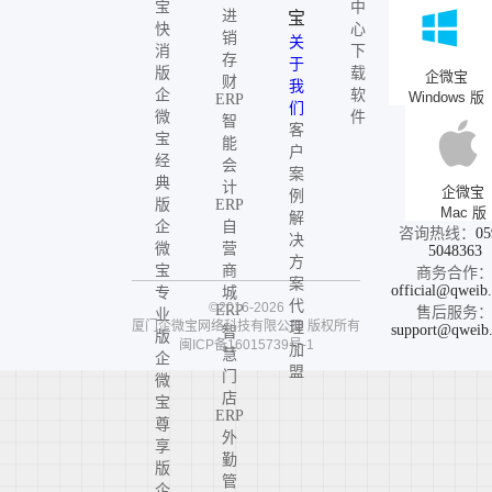
宝
中
进
宝
快
心
销
关
消
下
存
于
版
载
企微宝
财
我
企
软
Windows 版
ERP
们
微
件
智
客
宝
能
户
经
会
案
典
计
企微宝
例
版
ERP
Mac 版
解
企
自
咨询热线：
05
决
微
营
5048363
方
宝
商
商务合作
案
official@qweib
专
城
代
©2016-2026
ERP
售后服务
业
厦门企微宝网络科技有限公司
版权所有
理
support@qweib
智
版
闽ICP备16015739号-1
加
慧
企
盟
门
微
店
宝
ERP
尊
外
享
勤
版
管
企