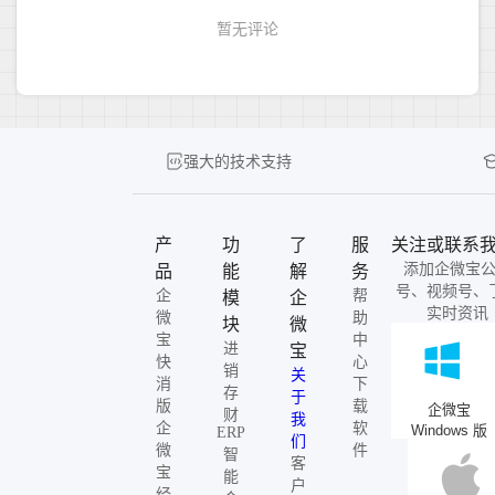
强大的技术支持
产
功
了
服
关注或联系
添加企微宝
品
能
解
务
号、视频号、
企
帮
模
企
实时资讯
微
助
块
微
宝
中
进
宝
快
心
销
关
消
下
存
于
版
载
企微宝
财
我
企
软
Windows 版
ERP
们
微
件
智
客
宝
能
户
经