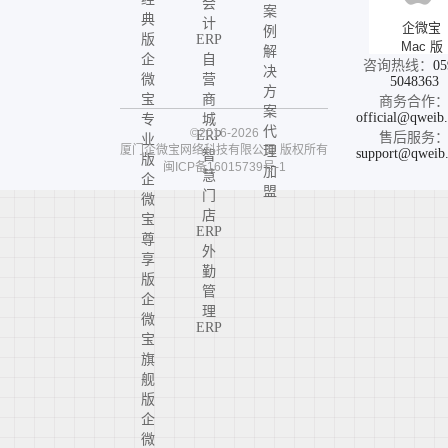
会
案
典
计
企微宝
例
版
ERP
Mac 版
解
企
自
咨询热线：
05
决
微
营
5048363
方
宝
商
商务合作
案
official@qweib
专
城
代
©2016-2026
ERP
售后服务
业
厦门企微宝网络科技有限公司
版权所有
理
support@qweib
智
版
闽ICP备16015739号-1
加
慧
企
盟
门
微
店
宝
ERP
尊
外
享
勤
版
管
企
理
微
ERP
宝
旗
舰
版
企
微