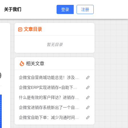
关于我们
登录
注册
文章目录
暂无目录
相关文章
9
企微宝自营商城功能总览！涉及各方面，管理精细化，帮助企业追赶销售潮流提高营业额！3
企微宝ERP实现进销存+自助下单的业务模式(1)
什么是有效的客户拜访？进销存业务员需要怎么做？|企微宝ERP(1)
企微宝进销存系统新出了一个自助下单的功能，有没有人试过？2
企微宝自助下单：减少沟通时间成本，提高进销存下单效率(1)