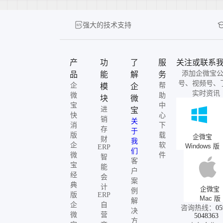
强大的技术支持
产
功
了
服
关注或联系
添加企微宝
品
能
解
务
号、视频号、
企
帮
模
企
实时资讯
微
助
块
微
宝
中
进
宝
快
心
销
关
消
下
存
于
版
载
企微宝
财
我
企
软
Windows 版
ERP
们
微
件
智
客
宝
能
户
经
会
案
典
计
企微宝
例
版
ERP
Mac 版
解
企
自
咨询热线：
05
决
微
营
5048363
方