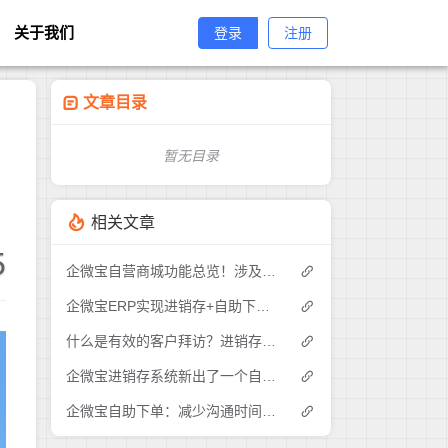
关于我们
登录
注册
文章目录
暂无目录
相关文章
5
企微宝自营商城功能总览！涉及各方面，管理精细化，帮助企业追赶销售潮流提高营业额！3
企微宝ERP实现进销存+自助下单的业务模式(1)
什么是有效的客户拜访？进销存业务员需要怎么做？|企微宝ERP(1)
企微宝进销存系统新出了一个自助下单的功能，有没有人试过？2
企微宝自助下单：减少沟通时间成本，提高进销存下单效率(1)