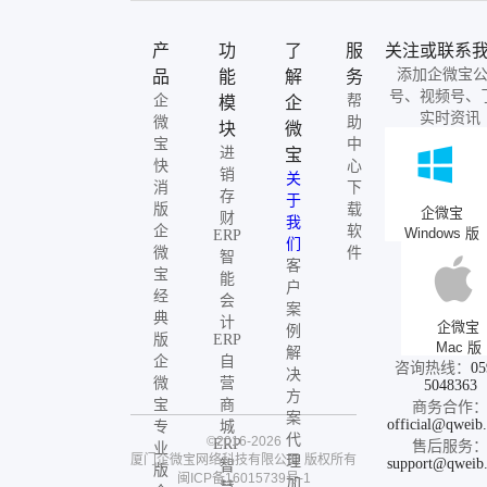
产
功
了
服
关注或联系
添加企微宝
品
能
解
务
号、视频号、
企
帮
模
企
实时资讯
微
助
块
微
宝
中
进
宝
快
心
销
关
消
下
存
于
版
载
企微宝
财
我
企
软
Windows 版
ERP
们
微
件
智
客
宝
能
户
经
会
案
典
计
企微宝
例
版
ERP
Mac 版
解
企
自
咨询热线：
05
决
微
营
5048363
方
宝
商
商务合作
案
official@qweib
专
城
代
©2016-2026
ERP
售后服务
业
厦门企微宝网络科技有限公司
版权所有
理
support@qweib
智
版
闽ICP备16015739号-1
加