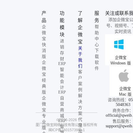
产
功
了
服
关注或联系
添加企微宝
品
能
解
务
号、视频号、
企
帮
模
企
实时资讯
微
助
块
微
宝
中
进
宝
快
心
销
关
消
下
存
于
版
载
企微宝
财
我
企
软
Windows 版
ERP
们
微
件
智
客
宝
能
户
经
会
案
典
计
企微宝
例
版
ERP
Mac 版
解
企
自
咨询热线：
05
决
微
营
5048363
方
宝
商
商务合作
案
official@qweib
专
城
代
©2016-2026
ERP
售后服务
业
厦门企微宝网络科技有限公司
版权所有
理
support@qweib
智
版
闽ICP备16015739号-1
加
慧