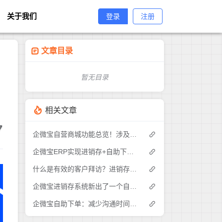
关于我们
登录
注册
文章目录
暂无目录
相关文章
7
企微宝自营商城功能总览！涉及各方面，管理精细化，帮助企业追赶销售潮流提高营业额！3
企微宝ERP实现进销存+自助下单的业务模式(1)
什么是有效的客户拜访？进销存业务员需要怎么做？|企微宝ERP(1)
企微宝进销存系统新出了一个自助下单的功能，有没有人试过？2
企微宝自助下单：减少沟通时间成本，提高进销存下单效率(1)