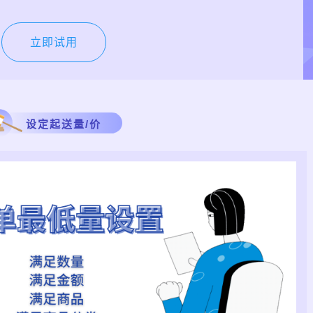
立即试用
设定起送量/价