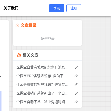
关于我们
登录
注册
文章目录
暂无目录
营
相关文章
企微宝自营商城功能总览！涉及各方面，管理精细化，帮助企业追赶销售潮流提高营业额！3
1
企微宝ERP实现进销存+自助下单的业务模式(1)
什么是有效的客户拜访？进销存业务员需要怎么做？|企微宝ERP(1)
企微宝进销存系统新出了一个自助下单的功能，有没有人试过？2
企微宝自助下单：减少沟通时间成本，提高进销存下单效率(1)