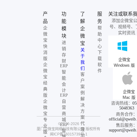
产
功
了
服
关注或联系
添加企微宝
品
能
解
务
号、视频号、
企
帮
模
企
实时资讯
微
助
块
微
宝
中
进
宝
快
心
销
关
消
下
存
于
版
载
企微宝
财
我
企
软
Windows 版
ERP
们
微
件
智
客
宝
能
户
经
会
案
典
计
企微宝
例
版
ERP
Mac 版
解
企
自
咨询热线：
05
决
微
营
5048363
方
宝
商
商务合作
案
official@qweib
专
城
代
©2016-2026
ERP
售后服务
业
厦门企微宝网络科技有限公司
版权所有
理
support@qweib
智
版
闽ICP备16015739号-1
加
慧