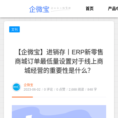
企微宝
首页
产品
文刊
【企微宝】进销存丨ERP新零售
商城订单最低量设置对于线上商
城经营的重要性是什么？
企微宝
2023-06-02
/
0 评论
/
0 点赞
/
2,688 阅读
/
848 字