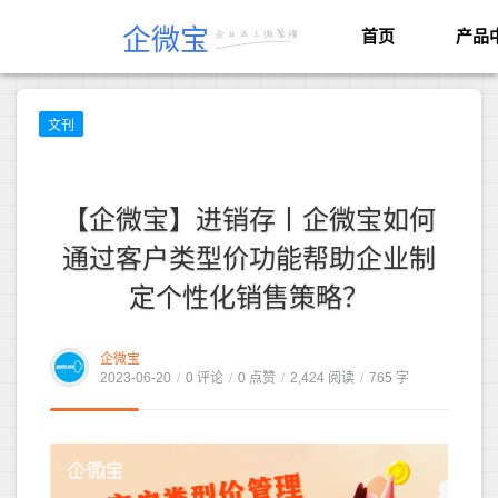
企微宝
首页
产品
文刊
【企微宝】进销存丨企微宝如何
通过客户类型价功能帮助企业制
定个性化销售策略？
企微宝
2023-06-20
/
0 评论
/
0 点赞
/
2,424 阅读
/
765 字