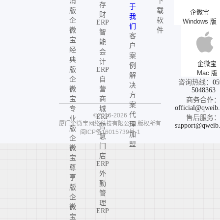
消
下
存
于
版
载
企微宝
财
我
企
软
Windows 版
ERP
们
微
件
智
客
宝
能
户
经
会
案
典
计
企微宝
例
版
ERP
Mac 版
解
企
自
咨询热线：
05
决
微
营
5048363
方
宝
商
商务合作
案
official@qweib
专
城
代
©2016-2026
ERP
售后服务
业
厦门企微宝网络科技有限公司
版权所有
理
support@qweib
智
版
闽ICP备16015739号-1
加
慧
企
盟
门
微
店
宝
ERP
尊
外
享
勤
版
管
企
理
微
ERP
宝