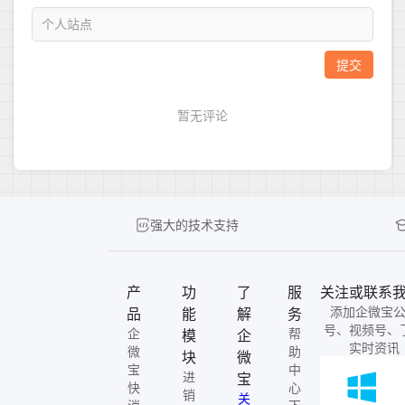
强大的技术支持
产
功
了
服
关注或联系
添加企微宝
品
能
解
务
号、视频号、
企
帮
模
企
实时资讯
微
助
块
微
宝
中
进
宝
快
心
销
关