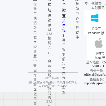
号、视频号、
企
帮
模
企
实时资讯
微
助
块
微
宝
中
进
宝
快
心
销
关
消
下
存
于
版
载
企微宝
财
我
企
软
Windows 版
ERP
们
微
件
智
客
宝
能
户
经
会
案
典
计
企微宝
例
版
ERP
Mac 版
解
企
自
咨询热线：
05
决
微
营
5048363
方
宝
商
商务合作
案
official@qweib
专
城
代
©2016-2026
ERP
售后服务
业
厦门企微宝网络科技有限公司
版权所有
理
support@qweib
智
版
闽ICP备16015739号-1
加
慧
企
盟
门
微
店
宝
ERP
尊