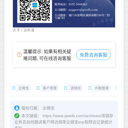
文字丨达布溜
温馨提示: 如果有相关疑
免费咨询客服
难问题, 可在线咨询客服
企微宝
客户管理
进销存
外勤管理
客
版权归属：
企微宝
本文链接：
https://www.qweib.com/archives/进销存
业务员如何跟进客户拜访频率企微宝erp有拜访记录统计