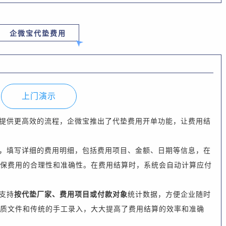
企微宝代垫费用
上门演示
提供更高效的流程，企微宝推出了代垫费用开单功能，让费用结
，
填写详细的费用明细，包括费用项目、金额、日期等信息
，
在
保费用的合理性和准确性。在费用结算
时
，系统会自动计算应付
支持
按代垫厂家、费用项目或付款对象
统计数据，
方便
企业
随时
质文件和传统的手工录入，大大提高了费用结算的效率和准确