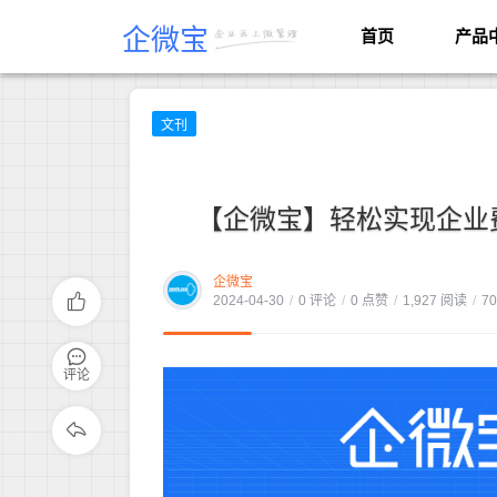
企微宝
首页
产品
文刊
【企微宝】轻松实现企业
企微宝
2024-04-30
/
0 评论
/
0 点赞
/
1,927 阅读
/
7
评论