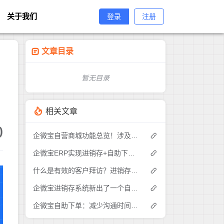
关于我们
登录
注册
文章目录
暂无目录
相关文章
0
企微宝自营商城功能总览！涉及各方面，管理精细化，帮助企业追赶销售潮流提高营业额！3
企微宝ERP实现进销存+自助下单的业务模式(1)
什么是有效的客户拜访？进销存业务员需要怎么做？|企微宝ERP(1)
企微宝进销存系统新出了一个自助下单的功能，有没有人试过？2
企微宝自助下单：减少沟通时间成本，提高进销存下单效率(1)