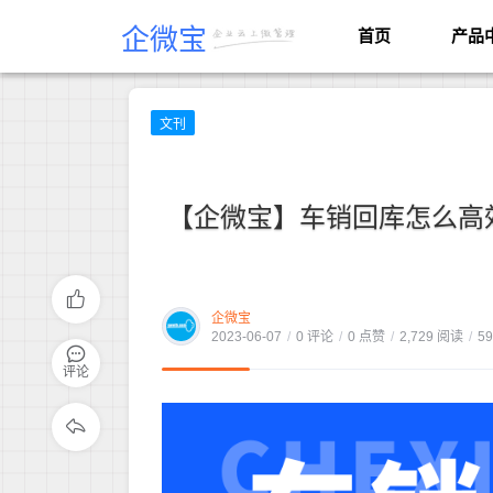
企微宝
首页
产品
文刊
【企微宝】车销回库怎么高
企微宝
2023-06-07
/
0 评论
/
0 点赞
/
2,729 阅读
/
5
评论