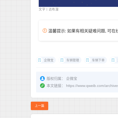
文字丨达布溜
温馨提示: 如果有相关疑难问题, 可
企微宝
车销管理
车销下单
版权归属：
企微宝
本文链接：
https://www.qweib.co
上一篇