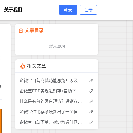
关于我们
登录
注册
文章目录
暂无目录
存
相关文章
企微宝自营商城功能总览！涉及各方面，管理精细化，帮助企业追赶销售潮流提高营业额！3
7
企微宝ERP实现进销存+自助下单的业务模式(1)
什么是有效的客户拜访？进销存业务员需要怎么做？|企微宝ERP(1)
企微宝进销存系统新出了一个自助下单的功能，有没有人试过？2
企微宝自助下单：减少沟通时间成本，提高进销存下单效率(1)