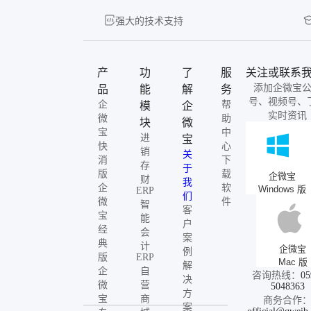
强大的技术支持
产
功
了
服
关注或联系
添加企微宝
品
能
解
务
号、视频号、
企
帮
模
企
实时资讯
微
助
块
微
宝
中
进
宝
快
心
销
关
消
下
存
于
版
载
企微宝
财
我
企
软
Windows 版
ERP
们
微
件
智
客
宝
能
户
经
会
案
典
计
企微宝
例
版
ERP
Mac 版
解
企
自
咨询热线：
05
决
微
营
5048363
方
宝
商
商务合作
案