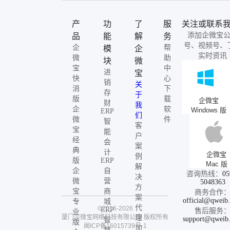
产
功
了
服
关注或联系
添加企微宝
品
能
解
务
号、视频号、
企
帮
模
企
实时资讯
微
助
块
微
宝
中
进
宝
快
心
销
关
消
下
存
于
版
载
企微宝
财
我
企
软
Windows 版
ERP
们
微
件
智
客
宝
能
户
经
会
案
典
计
企微宝
例
版
ERP
Mac 版
解
企
自
咨询热线：
05
决
微
营
5048363
方
宝
商
商务合作
案
official@qweib
专
城
代
©2016-2026
ERP
售后服务
业
厦门企微宝网络科技有限公司
版权所有
理
support@qweib
智
版
闽ICP备16015739号-1
加