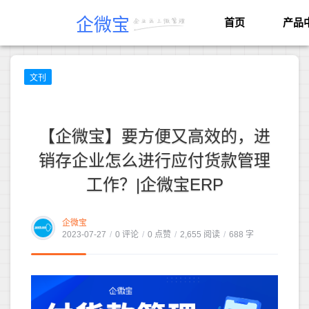
企微宝
首页
产品
文刊
【企微宝】要方便又高效的，进
销存企业怎么进行应付货款管理
工作？|企微宝ERP
企微宝
2023-07-27
/
0 评论
/
0 点赞
/
2,655 阅读
/
688 字